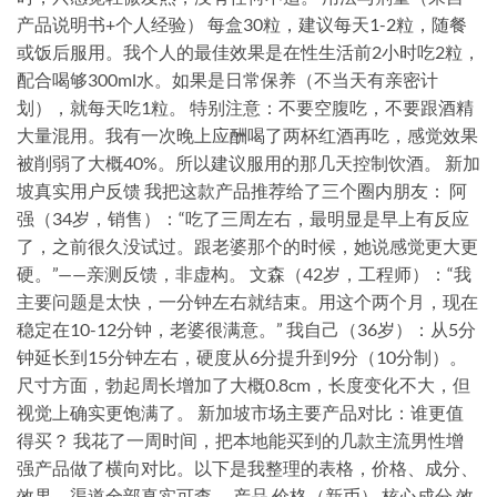
产品说明书+个人经验） 每盒30粒，建议每天1-2粒，随餐
或饭后服用。我个人的最佳效果是在性生活前2小时吃2粒，
配合喝够300ml水。如果是日常保养（不当天有亲密计
划），就每天吃1粒。 特别注意：不要空腹吃，不要跟酒精
大量混用。我有一次晚上应酬喝了两杯红酒再吃，感觉效果
被削弱了大概40%。所以建议服用的那几天控制饮酒。 新加
坡真实用户反馈 我把这款产品推荐给了三个圈内朋友： 阿
强（34岁，销售）：“吃了三周左右，最明显是早上有反应
了，之前很久没试过。跟老婆那个的时候，她说感觉更大更
硬。”——亲测反馈，非虚构。 文森（42岁，工程师）：“我
主要问题是太快，一分钟左右就结束。用这个两个月，现在
稳定在10-12分钟，老婆很满意。” 我自己（36岁）：从5分
钟延长到15分钟左右，硬度从6分提升到9分（10分制）。
尺寸方面，勃起周长增加了大概0.8cm，长度变化不大，但
视觉上确实更饱满了。 新加坡市场主要产品对比：谁更值
得买？ 我花了一周时间，把本地能买到的几款主流男性增
强产品做了横向对比。以下是我整理的表格，价格、成分、
效果、渠道全部真实可查。 产品 价格（新币） 核心成分 效