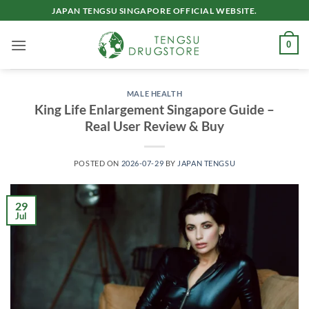
Skip
JAPAN TENGSU SINGAPORE OFFICIAL WEBSITE.
to
content
0
MALE HEALTH
King Life Enlargement Singapore Guide –
Real User Review & Buy
POSTED ON
2026-07-29
BY
JAPAN TENGSU
29
Jul