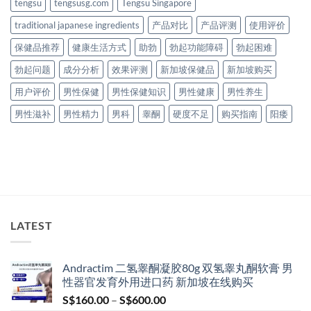
tengsu
tengsusg.com
Tengsu Singapore
traditional japanese ingredients
产品对比
产品评测
使用评价
保健品推荐
健康生活方式
助勃
勃起功能障碍
勃起困难
勃起问题
成分分析
效果评测
新加坡保健品
新加坡购买
用户评价
男性保健
男性保健知识
男性健康
男性养生
男性滋补
男性精力
男科
睾酮
硬度不足
购买指南
阳痿
LATEST
Andractim 二氢睾酮凝胶80g 双氢睾丸酮软膏 男
性器官发育外用进口药 新加坡在线购买
Price
S$
160.00
–
S$
600.00