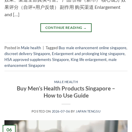
果评分（自评+用户反馈） 副作用 购买渠道 Enlargement
and […]
CONTINUE READING
→
Posted in
Male health
|
Tagged
Buy male enhancement online singapore
,
discreet delivery Singapore
,
Enlargement and prolonging king singapore
,
HSA approved supplements Singapore
,
King life enlargement
,
male
enhancement Singapore
MALE HEALTH
Buy Men’s Health Products Singapore –
How to Use Guide
POSTED ON
2026-07-06
BY
JAPAN TENGSU
06