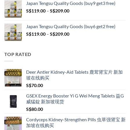
Japan Tengsu Quality Goods (buy9 get3 free)
through
Price
S$
119.00
–
S$
209.00
S$209.00
range:
S$119.00
Japan Tengsu Quality Goods (buy6 get2 free)
through
Price
S$
119.00
–
S$
209.00
S$209.00
range:
S$119.00
through
TOP RATED
S$209.00
Deer Antler Kidney-Aid Tablets 鹿茸肾宝片 新加
坡在线购买
S$
70.00
GSEX Energy Booster Yi G Wei Meng Tablets 益G
威猛錠 新加坡现货
S$
80.00
Cordyceps Kidney-Strengthen Pills 虫草强肾宝 新
加坡在线购买