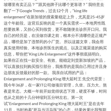
坡哪里有卖正品？”“跟其他牌子比哪个更靠谱？” 我特意去
翻了一下Google Trends，过去12个月，“king life
enlargement”在新加坡的搜索量稳定上升，尤其是25-45岁
这个年龄段。这背后反映的是一个真实需求——本地男性既
想要效果，又担心买到假货，更不敢随便去诊所开口问。我
自己的经历是，在没做功课之前，根本分不清哪些是正规产
品，哪些是加了违禁药的小厂货。 所以这篇文章，我会用
真实使用经验、本地诊所医生的观点、以及正规渠道的购买
信息，帮你把“King Life Enlargement”这件事彻底搞明白。
如果你正在找一款安全、有效、能稳定到货新加坡的产品，
可以直接拉到购买指引部分，我推荐的是我自己用过并且身
边朋友反馈最好的那一款。 我亲自试用的产品：
Enlargement and Prolonging King 增大延时王 先交代背景：
我今年36岁，在一家IT公司做项目管理，久坐、压力大、熬
夜是常态。大概一年前开始觉得状态下滑，硬度不够，时间
也从之前的十几分钟缩到五分钟左右。第一次
试“Enlargement and Prolonging King 增大延时王”是在去年
11月，当时抱着“死马当活马医”的心态，结果效果比我预期