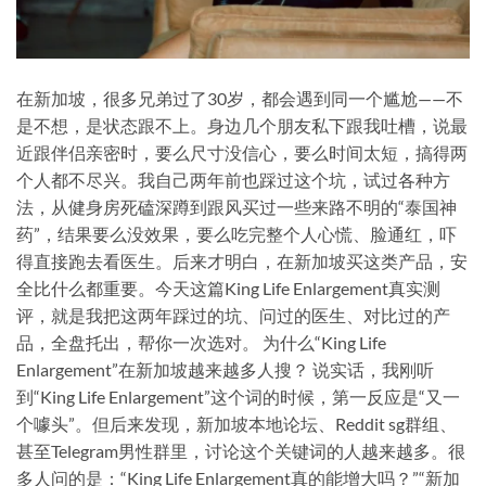
在新加坡，很多兄弟过了30岁，都会遇到同一个尴尬——不
是不想，是状态跟不上。身边几个朋友私下跟我吐槽，说最
近跟伴侣亲密时，要么尺寸没信心，要么时间太短，搞得两
个人都不尽兴。我自己两年前也踩过这个坑，试过各种方
法，从健身房死磕深蹲到跟风买过一些来路不明的“泰国神
药”，结果要么没效果，要么吃完整个人心慌、脸通红，吓
得直接跑去看医生。后来才明白，在新加坡买这类产品，安
全比什么都重要。今天这篇King Life Enlargement真实测
评，就是我把这两年踩过的坑、问过的医生、对比过的产
品，全盘托出，帮你一次选对。 为什么“King Life
Enlargement”在新加坡越来越多人搜？ 说实话，我刚听
到“King Life Enlargement”这个词的时候，第一反应是“又一
个噱头”。但后来发现，新加坡本地论坛、Reddit sg群组、
甚至Telegram男性群里，讨论这个关键词的人越来越多。很
多人问的是：“King Life Enlargement真的能增大吗？”“新加