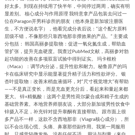
好太多。到现在持续用了快半年，中间停过两周，确实有明
显差别。 核心成分与作用原理 我特意拿产品包装去问过一
位在Paragon开男科诊所的朋友（他本身是新加坡注册医
生，不方便说名字），他看完成分表后说：“这个配方原料
层级不错，不像那些只靠西地那非撑效果的产品。” 主要成
分包括： 韩国高丽参提取物：促进一氧化氮生成，帮助血
管扩张，提升充血硬度。我查过PubMed文献，高丽参对勃
起功能的改善在多项双盲试验中得到证实。 玛卡根粉
（Maca）：调节内分泌，提升性欲和耐力。秘鲁原产的玛
卡在临床研究中显示能显著提升精子活力和性欲评分。 银
杏叶提取物：改善末梢血液循环，对“尺寸视觉增大”有帮助
——不是真正变长，而是充血更充分后，看起来和量起来都
更大。 锌+精氨酸：这两个是男性荷尔蒙合成和精子生成的
基础营养素。本地营养师朋友说，大部分新加坡男性饮食中
锌摄入不足，补充锌对提升睾酮有直接帮助。 跟市面上很
多产品不一样，这款不含西地那非（Viagra核心成分），所
以不会出现心慌、头痛、鼻塞那些副作用。我第一周服用
时，只感觉轻微发热，没有任何不适。 用法与剂量（来自