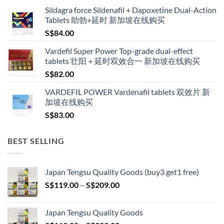
range:
Sildagra force Sildenafil + Dapoxetine Dual-Action
S$160.00
Tablets 助勃+延时 新加坡在线购买
through
S$
84.00
S$600.00
Vardefil Super Power Top-grade dual-effect
tablets 壮阳＋延时双效合一 新加坡在线购买
S$
82.00
VARDEFIL POWER Vardenafil tablets 双效片 新
加坡在线购买
S$
83.00
BEST SELLING
Japan Tengsu Quality Goods (buy3 get1 free)
Price
S$
119.00
–
S$
209.00
range:
S$119.00
Japan Tengsu Quality Goods
through