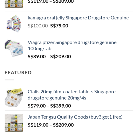
Price
S$
119.00
–
S$
209.00
S$209.00
range:
S$119.00
kamagra oral jelly Singapore Drugstore Genuine
through
Original
Current
S$
100.00
S$
79.00
S$209.00
price
price
was:
is:
Viagra pfizer Singapore drugstore genuine
S$100.00.
S$79.00.
100mg/tab
Price
S$
89.00
–
S$
209.00
range:
S$89.00
FEATURED
through
S$209.00
Cialis 20mg film-coated tablets Singapore
drugstore genuine 20mg*4s
Price
S$
79.00
–
S$
399.00
range:
Japan Tengsu Quality Goods (buy3 get1 free)
S$79.00
Price
S$
119.00
–
S$
209.00
through
range:
S$399.00
S$119.00