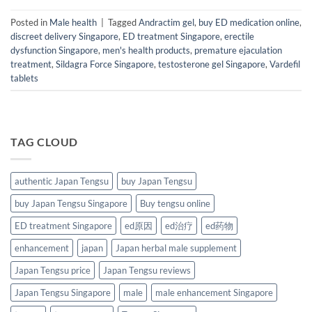
Posted in
Male health
|
Tagged
Andractim gel
,
buy ED medication online
,
discreet delivery Singapore
,
ED treatment Singapore
,
erectile
dysfunction Singapore
,
men's health products
,
premature ejaculation
treatment
,
Sildagra Force Singapore
,
testosterone gel Singapore
,
Vardefil
tablets
TAG CLOUD
authentic Japan Tengsu
buy Japan Tengsu
buy Japan Tengsu Singapore
Buy tengsu online
ED treatment Singapore
ed原因
ed治疗
ed药物
enhancement
japan
Japan herbal male supplement
Japan Tengsu price
Japan Tengsu reviews
Japan Tengsu Singapore
male
male enhancement Singapore