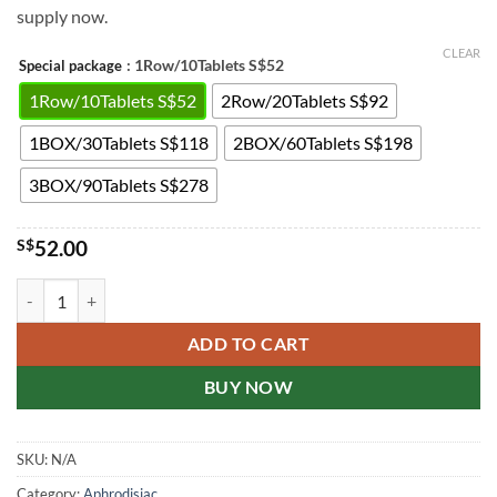
supply now.
S$278.00
CLEAR
: 1Row/10Tablets S$52
Special package
1Row/10Tablets S$52
2Row/20Tablets S$92
1BOX/30Tablets S$118
2BOX/60Tablets S$198
3BOX/90Tablets S$278
S$
52.00
Levifil 20 Mg Tablets Singapore Genuine 乐威壮新加坡代理正品 quanti
ADD TO CART
BUY NOW
SKU:
N/A
Category:
Aphrodisiac