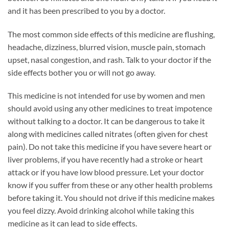
and it has been prescribed to you by a doctor.
The most common side effects of this medicine are flushing,
headache, dizziness, blurred vision, muscle pain, stomach
upset, nasal congestion, and rash. Talk to your doctor if the
side effects bother you or will not go away.
This medicine is not intended for use by women and men
should avoid using any other medicines to treat impotence
without talking to a doctor. It can be dangerous to take it
along with medicines called nitrates (often given for chest
pain). Do not take this medicine if you have severe heart or
liver problems, if you have recently had a stroke or heart
attack or if you have low blood pressure. Let your doctor
know if you suffer from these or any other health problems
before taking it. You should not drive if this medicine makes
you feel dizzy. Avoid drinking alcohol while taking this
medicine as it can lead to side effects.