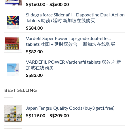
be
Price
S$
160.00
–
S$
600.00
chosen
range:
on
Sildagra force Sildenafil + Dapoxetine Dual-Action
S$160.00
the
Tablets 助勃+延时 新加坡在线购买
through
product
S$
84.00
S$600.00
page
Vardefil Super Power Top-grade dual-effect
tablets 壮阳＋延时双效合一 新加坡在线购买
S$
82.00
VARDEFIL POWER Vardenafil tablets 双效片 新
加坡在线购买
S$
83.00
BEST SELLING
Japan Tengsu Quality Goods (buy3 get1 free)
Price
S$
119.00
–
S$
209.00
range:
S$119.00