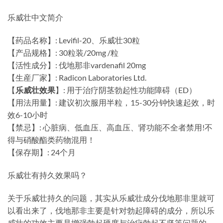
乐威壮中文简介
【药品名称】: Levifil-20、乐威壮30粒
【产品规格】: 30粒装/20mg /粒
【活性成分】: 伐地那非vardenafil 20mg
【生産厂家】: Radicon Laboratories Ltd.
【
乐威壮效果
】: 用于治疗阴茎勃起性功能障碍（ED）
【用法用量】: 建议初次服用半粒，15-30分钟快速起效，时
效6-10小时
【禁忌】: 心脏病、低血压、高血压、肾功能不全者禁用!不
得与硝酸酯类药物混用！
【保存期】: 24个月
乐威壮有持久效果吗？
关于乐威壮持久的问题，其实从乐威壮成分伐地那非里就可
以看出来了，伐地那非主要是针对勃起障碍的成分，所以乐
威壮的功效主要是增强勃起硬度与治疗勃起不坚等问题的，