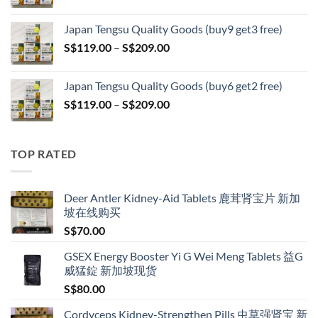
range:
S$399.00
S$119.00
Japan Tengsu Quality Goods (buy9 get3 free)
through
Price
S$
119.00
–
S$
209.00
S$209.00
range:
S$119.00
Japan Tengsu Quality Goods (buy6 get2 free)
through
Price
S$
119.00
–
S$
209.00
S$209.00
range:
S$119.00
through
TOP RATED
S$209.00
Deer Antler Kidney-Aid Tablets 鹿茸肾宝片 新加
坡在线购买
S$
70.00
GSEX Energy Booster Yi G Wei Meng Tablets 益G
威猛錠 新加坡现货
S$
80.00
Cordyceps Kidney-Strengthen Pills 虫草强肾宝 新