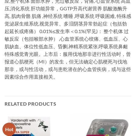
应,整个机体 面部水肿，光过敏反应，背痛, 心血管系统 高血
压,消化系统 肝功能异常，GGTP升高代谢营养 肌酸激酶升
高, 肌肉骨骼 肌痛 ,神经系统 嗜睡 ,呼吸系统 呼吸困难, 特殊感
觉泌尿生殖系统,视觉异常、多泪阴茎异常勃起症（包括勃
起延长或疼痛） 0.01%≤发生率＜0.1%(罕见)： 整个机体 过
敏反应（包括喉部水肿） ,心血管系统心绞痛、低血压、心
肌缺血、体位性低血压、昏劂,神精系统紧张,呼吸系统鼻衄
特殊感觉青光眼。上市后：服用伐地那非进行性活动时，曾
报道心肌梗死（MI）的发生，但无法确定心肌梗死与伐地
那非，或与性活动，或与患乾潜在的心血管疾病，或与这些
因素综合作用直接相关。
RELATED PRODUCTS
Hot