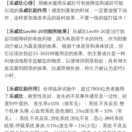
【
乐威壮心得
】
用糖水服用乐威壮可有效降低和减轻可能
出现的
乐威壮副作用
！感觉到要射的时候，一定要放慢下动
作，这样更加激发本品的延时效果，不要一味的猛打猛冲！
【
乐威壮Levifil-20功能和效果
】
乐威壮Levifil-20是治疗勃
起功能障碍的有效药物，因为有易溶于水的特性，作为阳痿
治疗被认为最直接的效果。 根据个体差异和身体状况，但
它出现在勃起15-30分钟服用后的效果。的主要成分是一种
叫做伐地那非盐酸盐的物质，以便维持阴茎勃起，具有增大
血流量到阴茎的效果。比威而钢长效，持久力被认为是约5
小时。
【
乐威壮副作用
】
全球临床试验中，超过7800位患者服用
了
乐威壮
，耐受性良好。发生的不良事件通常是一过性、轻
度到中度的。 发生率≥10%（很常见）： 系统 不良反应, 整
个机体 头痛 ,心血管系统 面色潮红 ,1%≤发生率＜10%（常
见）： 系统 不良反应, 消化系统 消化不良，恶心 ,神经系统
眩晕, 呼吸系统 鼻炎, 0.1%≤发生率＜1%(少见)： 系统 不良反