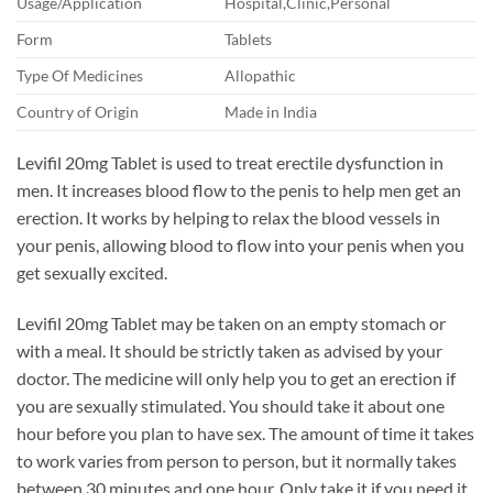
Usage/Application
Hospital,Clinic,Personal
Form
Tablets
Type Of Medicines
Allopathic
Country of Origin
Made in India
Levifil 20mg Tablet is used to treat erectile dysfunction in
men. It increases blood flow to the penis to help men get an
erection. It works by helping to relax the blood vessels in
your penis, allowing blood to flow into your penis when you
get sexually excited.
Levifil 20mg Tablet may be taken on an empty stomach or
with a meal. It should be strictly taken as advised by your
doctor. The medicine will only help you to get an erection if
you are sexually stimulated. You should take it about one
hour before you plan to have sex. The amount of time it takes
to work varies from person to person, but it normally takes
between 30 minutes and one hour. Only take it if you need it