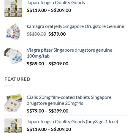
Japan Tengsu Quality Goods
through
Price
S$
119.00
–
S$
209.00
S$209.00
range:
S$119.00
kamagra oral jelly Singapore Drugstore Genuine
through
Original
Current
S$
100.00
S$
79.00
S$209.00
price
price
was:
is:
Viagra pfizer Singapore drugstore genuine
S$100.00.
S$79.00.
100mg/tab
Price
S$
89.00
–
S$
209.00
range:
S$89.00
FEATURED
through
S$209.00
Cialis 20mg film-coated tablets Singapore
drugstore genuine 20mg*4s
Price
S$
79.00
–
S$
399.00
range:
Japan Tengsu Quality Goods (buy3 get1 free)
S$79.00
Price
S$
119.00
–
S$
209.00
through