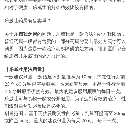
相对于硬度，乐威壮的持久功效比较有限的。
乐威壮药局有售卖吗？
关于
乐威壮药局
的问题，乐威壮是一款合法的处方壮阳药，
普通药局一般都有售卖的，部分药局需要出示处方笺才可以
购买，因为这是一款治疗勃起障碍的处方药，很多医师都会
给患者开乐威壮的处方服用的。
【
乐威壮用法用量
】
一般建议剂量： 起始建议剂量推荐为 10mg，约在性行为前
25 至 60 分钟视需要服用。临床研究显示，本品于性行为前
4-5 小时服用仍然有效。最大的建议服用频率为每日一次。
乐威壮可与食物一起或分开服用。为了达到有效的治疗，性
刺激对自然勃起反应是必要的。
剂量范围： 基于药效及耐受性的考量，剂量可提高至 20mg
或降至 5mg。
最大的建议剂量为每天 20mg，每日一次。