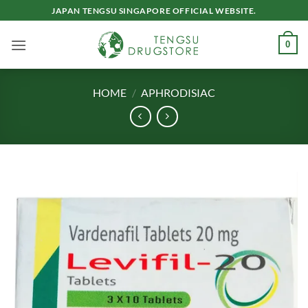
Skip
JAPAN TENGSU SINGAPORE OFFICIAL WEBSITE.
to
content
0
HOME
/
APHRODISIAC