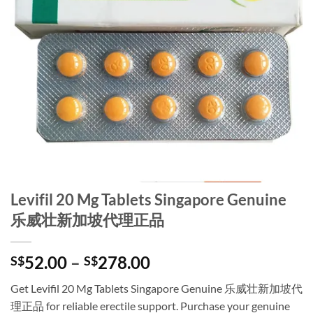
Levifil 20 Mg Tablets Singapore Genuine
乐威壮新加坡代理正品
Price
52.00
–
278.00
S$
S$
range:
Get Levifil 20 Mg Tablets Singapore Genuine 乐威壮新加坡代
S$52.00
理正品 for reliable erectile support. Purchase your genuine
through