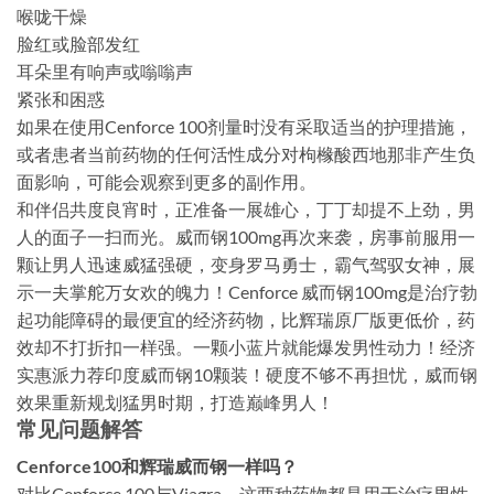
喉咙干燥
脸红或脸部发红
耳朵里有响声或嗡嗡声
紧张和困惑
如果在使用Cenforce 100剂量时没有采取适当的护理措施，
或者患者当前药物的任何活性成分对枸橼酸西地那非产生负
面影响，可能会观察到更多的副作用。
和伴侣共度良宵时，正准备一展雄心，丁丁却提不上劲，男
人的面子一扫而光。威而钢100mg再次来袭，房事前服用一
颗让男人迅速威猛强硬，变身罗马勇士，霸气驾驭女神，展
示一夫掌舵万女欢的魄力！Cenforce 威而钢100mg是治疗勃
起功能障碍的最便宜的经济药物，比辉瑞原厂版更低价，药
效却不打折扣一样强。一颗小蓝片就能爆发男性动力！经济
实惠派力荐印度威而钢10颗装！硬度不够不再担忧，威而钢
效果重新规划猛男时期，打造巅峰男人！
常见问题解答
Cenforce100和辉瑞威而钢一样吗？
对比Cenforce 100与Viagra，这两种药物都是用于治疗男性