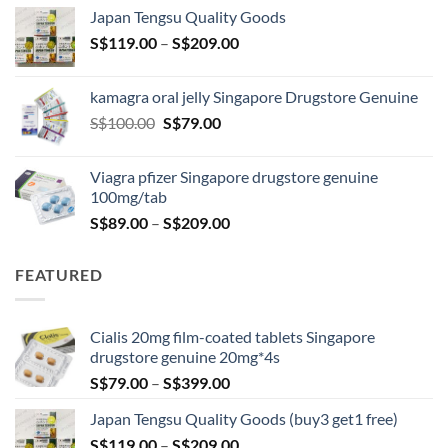
S$119.00
Japan Tengsu Quality Goods
through
Price
S$
119.00
–
S$
209.00
S$209.00
range:
S$119.00
kamagra oral jelly Singapore Drugstore Genuine
through
Original
Current
S$
100.00
S$
79.00
S$209.00
price
price
was:
is:
Viagra pfizer Singapore drugstore genuine
S$100.00.
S$79.00.
100mg/tab
Price
S$
89.00
–
S$
209.00
range:
S$89.00
FEATURED
through
S$209.00
Cialis 20mg film-coated tablets Singapore
drugstore genuine 20mg*4s
Price
S$
79.00
–
S$
399.00
range:
Japan Tengsu Quality Goods (buy3 get1 free)
S$79.00
Price
S$
119.00
–
S$
209.00
through