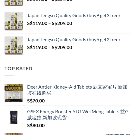
range:
S$399.00
S$119.00
Japan Tengsu Quality Goods (buy9 get3 free)
through
Price
S$
119.00
–
S$
209.00
S$209.00
range:
S$119.00
Japan Tengsu Quality Goods (buy6 get2 free)
through
Price
S$
119.00
–
S$
209.00
S$209.00
range:
S$119.00
through
TOP RATED
S$209.00
Deer Antler Kidney-Aid Tablets 鹿茸肾宝片 新加
坡在线购买
S$
70.00
GSEX Energy Booster Yi G Wei Meng Tablets 益G
威猛錠 新加坡现货
S$
80.00