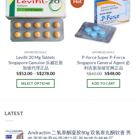
Hot
APHRODISIAC
APHRODISIAC
Levifil 20 Mg Tablets
P-force Super P-Force
Singapore Genuine 乐威壮新
Singapore General Agent 必
加坡代理正品
利吉新加坡官网正品
Price
Original
Current
S$
52.00
–
S$
278.00
S$
60.00
S$
48.00
range:
price
price
S$52.00
was:
is:
SELECT OPTIONS
ADD TO CART
through
S$60.00.
S$48.00.
S$278.00
This
product
has
multiple
LATEST
variants.
The
options
Andractim 二氢睾酮凝胶80g 双氢睾丸酮软膏 男
may
性器官发育外用进口药 新加坡在线购买