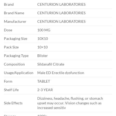
Brand
CENTURION LABORATORIES
Brand Name
CENTURION LABORATORIES
Manufacturer
CENTURION LABORATORIES
Dose
100 MG
Packaging Size
10X10
Pack Size
10×10
Packaging Type
Blister
Composition
Sildanafil Citrate
Usage/Application
Male ED Erectile dysfunction
Form
TABLET
Shelf Life
2-3 YEAR
Dizziness, headache, flushing, or stomach
Side Effects
upset may occur. Vision changes such as
increased sensitiv