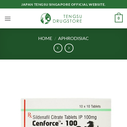
Skip
JAPAN TENGSU SINGAPORE OFFICIAL WEBSITE.
to
content
0
HOME
/
APHRODISIAC