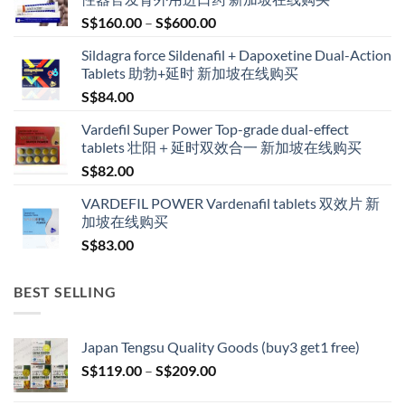
be
Price
S$
160.00
–
S$
600.00
chosen
range:
on
Sildagra force Sildenafil + Dapoxetine Dual-Action
S$160.00
the
Tablets 助勃+延时 新加坡在线购买
through
product
S$
84.00
S$600.00
page
Vardefil Super Power Top-grade dual-effect
tablets 壮阳＋延时双效合一 新加坡在线购买
S$
82.00
VARDEFIL POWER Vardenafil tablets 双效片 新
加坡在线购买
S$
83.00
BEST SELLING
Japan Tengsu Quality Goods (buy3 get1 free)
Price
S$
119.00
–
S$
209.00
range: