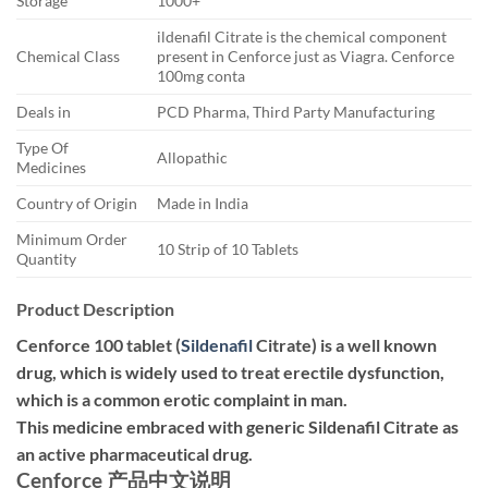
Storage
1000+
ildenafil Citrate is the chemical component
Chemical Class
present in Cenforce just as Viagra. Cenforce
100mg conta
Deals in
PCD Pharma, Third Party Manufacturing
Type Of
Allopathic
Medicines
Country of Origin
Made in India
Minimum Order
10 Strip of 10 Tablets
Quantity
Product Description
Cenforce 100 tablet (
Sildenafil
Citrate) is a well known
drug, which is widely used to treat erectile dysfunction,
which is a common erotic complaint in man.
This medicine embraced with generic Sildenafil Citrate as
an active pharmaceutical drug.
Cenforce 产品中文说明