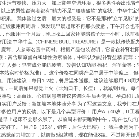
坡生活节奏快、压力大，加上常年空调环境，很多男性会出现肾
以上的男性咨询者都有“精力不足”“腰膝酸软”的症状。中华牛宝
积累。 我体验过之后，最大的感受是：它不是那种“立竿见影”
如连续服用两周后，我发现早晨起床不再那么疲惫，下午开会也
说，他服用一个月后，晚上收工回家还能陪孩子玩一小时，以前
中华牛宝（CHINESE BULL TREASURE）是一款以传统配
、鹿茸、人参等名贵中药材。根据产品包装说明，它旨在补肾壮
牛鞭：富含胶原蛋白和雄性激素前体，中医认为能补肾益精 鹿茸：
力 人参：皂苷成分能抗疲劳、改善认知功能 枸杞、淫羊藿等：
0（以本站实时价格为准）。这个价格在同类产品中属于中等偏上，但
 用法建议：每日1-2粒，餐后温水送服。建议连续服用4-8周
粒，一周后如果感觉上火（比如口干、长痘），就减到1粒。每
意事项：高血压、心脏病患者建议咨询医生后再使用。孕妇和儿
真实用户反馈：新加坡本地体验分享 为了写这篇文章，我专门在
多位用户的反馈。以下是几个典型评价： 用户A（40岁，IT工
是早上起床不会那么累了。以前周末都要睡到中午，现在七八点
好了。” 用户B（35岁，销售，居住大巴窑）：“我主要是为了
感觉耐力增加了，以前做5组就喘，现在能做8组。不过刚开始