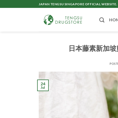
Skip
JAPAN TENGSU SINGAPORE OFFICIAL WEBSITE.
to
content
HO
日本藤素新加坡
POST
24
Jul