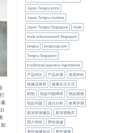
Japan Tengsu price
Japan Tengsu reviews
Japan Tengsu Singapore
male
male enhancement Singapore
tengsu
tengsusg.com
Tengsu Singapore
traditional japanese ingredients
产品对比
产品评测
使用评价
保健品推荐
健康生活方式
齿
助勃
勃起功能障碍
勃起困难
打
藤素
勃起问题
成分分析
效果评测
D
新加坡保健品
新加坡购买
浆
用户评价
男性保健
（如
男性保健知识
男性健康
，