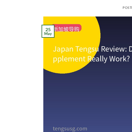
POST
25
May