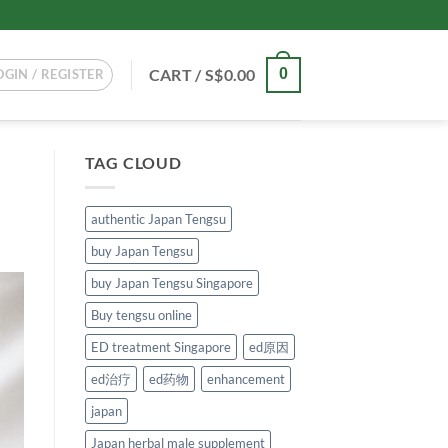
CART /
S$
0.00
0
OGIN / REGISTER
TAG CLOUD
authentic Japan Tengsu
buy Japan Tengsu
buy Japan Tengsu Singapore
Buy tengsu online
ED treatment Singapore
ed原因
ed治疗
ed药物
enhancement
japan
Japan herbal male supplement