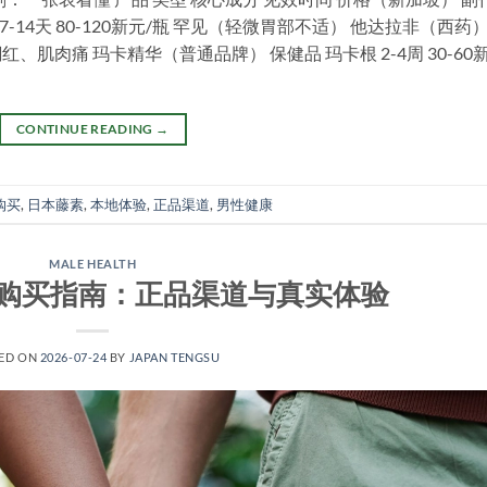
-14天 80-120新元/瓶 罕见（轻微胃部不适） 他达拉非（西药）
潮红、肌肉痛 玛卡精华（普通品牌） 保健品 玛卡根 2-4周 30-60
CONTINUE READING
→
购买
,
日本藤素
,
本地体验
,
正品渠道
,
男性健康
MALE HEALTH
购买指南：正品渠道与真实体验
ED ON
2026-07-24
BY
JAPAN TENGSU