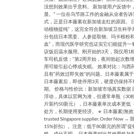
没想到效果出乎意料。 新加坡用户反馈中
显。” 一位在乌节路工作的金融从业者告
式，正是日本藤素在新加坡走红的原因。 
动植物提纯”，这完全符合新加坡卫生科学
分包括日本黑姜、人参提取物、玛卡根粉和
血”，而现代医学研究也证实它们能提升一氧
议饭后温水服用。刚开始的3天，我仅用1
车司机反馈：“第2周开始，夜间勃起次数增
用可能引起心悸或失眠。 效果对比：与西
且有“药效过即失效”的问题。日本藤素属
日本藤素后，即使停用3天，硬度仍保持不错
期。 价格与性价比：新加坡市场真实数据
浮动，具体以官网为准，但通常单瓶（30粒）
片装约50新元），日本藤素单次成本更低（约3
处方，长期使用更经济。 🔹 日本藤素|無效退款
trusted Singapore supplier. 
15%折扣）。注意：低于80新元的所谓“促
糙，成分不明。 日本藤素对比其他男性补剂：