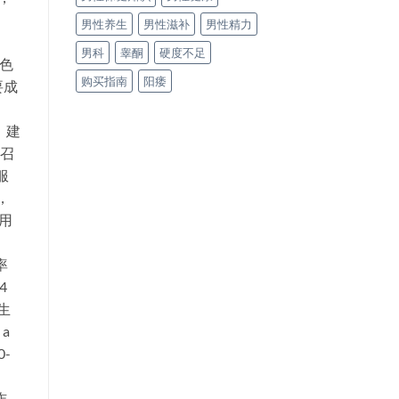
男性养生
男性滋补
男性精力
男科
睾酮
硬度不足
色
购买指南
阳痿
要成
，建
私召
服
，
用
率
4
生
a
0-
作