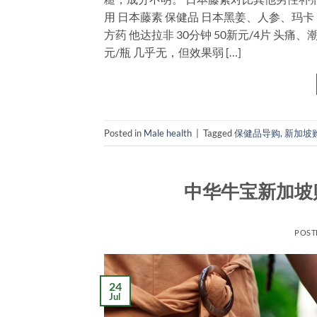
用 日本藤素 保健品 日本黑姜、人参、玛卡 7
方药 他达拉非 30分钟 50新元/4片 头痛、
元/瓶 几乎无，但效果弱 […]
Posted in
Male health
|
Tagged
保健品导购
,
新加坡
中华牛宝新加坡
POST
24
Jul