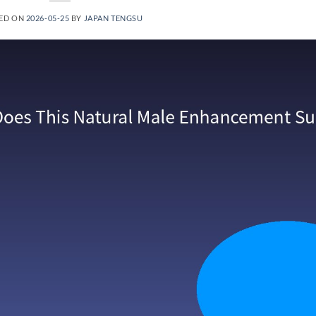
ED ON
2026-05-25
BY
JAPAN TENGSU