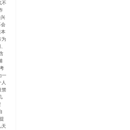
气不
作
的兴
不会
根本
方为
阳、
含
辅
考
为一
个人
童禁
几
程
自
提
几天