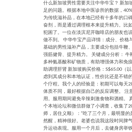
什么新加坡男性需要关注中华牛宝？ 新加
足的问题。根据本地中医诊所的数据，40%
为传统滋补品，在本地已经有十多年的口碑
奋剂，而是通过调理根本来提升精力。比
犯困了。一位在淡滨尼开咖啡店的朋友也
做不到。 中华牛宝产品详情：成分、价格与用法 
基础的男性滋补产品，主要成分包括牛鞭
强筋健骨、提升精力。 关键成分分析： 
多种氨基酸和矿物质，有助增强体力和免疫
助调理肝肾 新加坡购买价格：S$65.0
虑到其成分和本地认证，性价比还是不错的。
个疗程。我个人的经验是：初期可以每天2
体质不同，最好根据自己的反应调整。 注
用。服用期间避免辛辣刺激食物和酒精。 
个本地论坛和微信群做了小调查，收集了20
师，居住义顺）：“吃了三个月，最明显的
然醒，精神很好。老婆也说我这段时间脾气变
升运动表现。服用一个月后，去健身房举铁