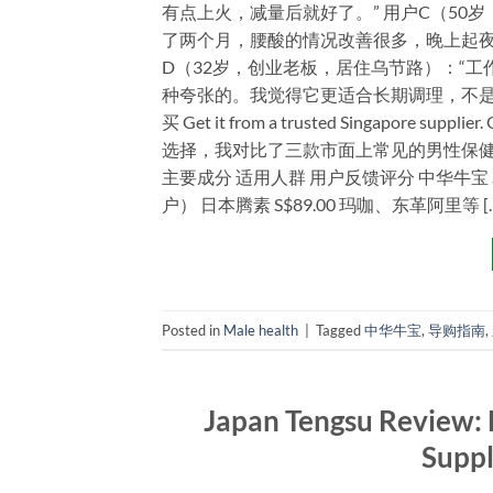
有点上火，减量后就好了。” 用户C（50
了两个月，腰酸的情况改善很多，晚上起夜次
D（32岁，创业老板，居住乌节路）：“
种夸张的。我觉得它更适合长期调理，不是速效产品。
买 Get it from a trusted Singapor
选择，我对比了三款市面上常见的男性保健
主要成分 适用人群 用户反馈评分 中华牛宝 S
户） 日本腾素 S$89.00 玛咖、东革阿里等 [
Posted in
Male health
|
Tagged
中华牛宝
,
导购指南
,
Japan Tengsu Review:
Supp