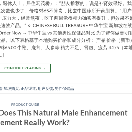
岁，退休人士，居住宏茂桥）：“朋友推荐的，说是补肾效果好。
数也少了。价格S$65不算贵，比去中医诊所开药划算。” 用户
工作压力大，经常熬夜，吃了两周觉得精力确实有提升，但效果不
” 🔹 CHINESE BULL TREASURE 中华牛宝 新加坡在
e supplier. Order Now → 中华牛宝 vs 其他男性保健品对比 为了帮你做更
品。以下表格基于本地购买价格和成分分析： 产品 价格（新币
$65.00 牛鞭、鹿茸、人参等 精力不足、肾虚、疲劳 4.2/5（本
…]
CONTINUE READING
→
新加坡购买
,
正品渠道
,
用户反馈
,
男性保健品
PRODUCT GUIDE
 Does This Natural Male Enhancement
lement Really Work?