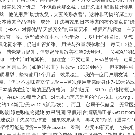
，最常见的评价是：“不像西药那么猛，但持久度和硬度提升很明
诉我，他使用后“晨勃恢复，夫妻关系改善”。这种非药物的调理方
日本藤素产品详情：成分、用法与效果 日本藤素的核心卖点是“绿
局（HSA）对保健品“天然安全”的审查要求。根据产品标签，主
银杏叶等。这些成分在本地中医理论中，多用于“补肾阳、活气
化氮水平，促进血管扩张。 用法与剂量 我体验过：每天1-2粒
粒，感觉精力提升，但勃起硬度改善在第5天明显。一位40岁的
加，性生活时间延长。” 但注意：不要过量，HSA曾警告，过量
药的区别 西药（如他达拉非）见效快（30分钟内），但依赖性强
于调理型，坚持使用1个月后，效果稳定。我的一位用户朋友说：“
。” 但这不意味着立竿见影——首次使用者需给身体7-10天适应
 日本藤素在新加坡的正品价格为：新加坡元（SGD）价格根据汇
在80-120新元之间。对比本地药房常见的他达拉非（20mg，
-4新元/天 vs 12.5新元/次）。而且，它属于保健品，无需医
|綠色動植物提純|效果明顯|評價好|台灣藥局正品 Get it from 
Order Now → 我建议新手先买1瓶体验，如果效果满意，再考虑3瓶装（通常有1
销”很可能是假货——我在Lazada上看到一些卖40新元的，包装粗
一张表看懂 产品 类型 核心成分 见效时间 价格（新加坡） 副